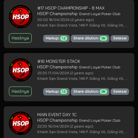
#17 HSOP CHAMPIONSHIP - 8 MAX
HSOP Championship
Grand Loyal Poker Club
00:00 18/04/2024
(2 years ago)
Khách Sạn Grand Vista, 146 P. Giảng Võ, Giảng Võ, Ba Đình, Hà Nội
Hasilnya
Markup:
Share dilution:
Selesai
1.2
ON
#16 MONSTER STACK
HSOP Championship
Grand Loyal Poker Club
23:30 17/04/2024
(2 years ago)
Khách Sạn Grand Vista, 146 P. Giảng Võ, Giảng Võ, Ba Đình, Hà Nội
Hasilnya
Markup:
Share dilution:
Selesai
1.2
ON
MAIN EVENT DAY 1C
HSOP Championship
Grand Loyal Poker Club
22:30 16/04/2024
(2 years ago)
Khách Sạn Grand Vista, 146 P. Giảng Võ, Giảng Võ, Ba Đình, Hà Nội