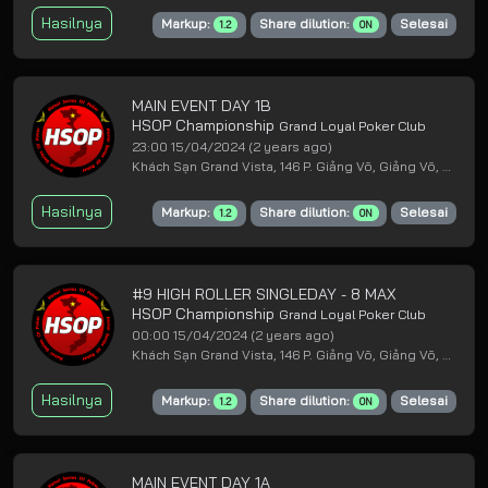
Hasilnya
Markup:
Share dilution:
Selesai
1.2
ON
MAIN EVENT DAY 1B
HSOP Championship
Grand Loyal Poker Club
23:00 15/04/2024
(2 years ago)
Khách Sạn Grand Vista, 146 P. Giảng Võ, Giảng Võ, Ba Đình, Hà Nội
Hasilnya
Markup:
Share dilution:
Selesai
1.2
ON
#9 HIGH ROLLER SINGLEDAY - 8 MAX
HSOP Championship
Grand Loyal Poker Club
00:00 15/04/2024
(2 years ago)
Khách Sạn Grand Vista, 146 P. Giảng Võ, Giảng Võ, Ba Đình, Hà Nội
Hasilnya
Markup:
Share dilution:
Selesai
1.2
ON
MAIN EVENT DAY 1A