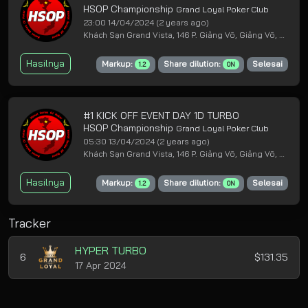
HSOP Championship
Grand Loyal Poker Club
23:00 14/04/2024
(2 years ago)
Khách Sạn Grand Vista, 146 P. Giảng Võ, Giảng Võ, Ba Đình, Hà Nội
Hasilnya
Markup:
Share dilution:
Selesai
1.2
ON
#1 KICK OFF EVENT DAY 1D TURBO
HSOP Championship
Grand Loyal Poker Club
05:30 13/04/2024
(2 years ago)
Khách Sạn Grand Vista, 146 P. Giảng Võ, Giảng Võ, Ba Đình, Hà Nội
Hasilnya
Markup:
Share dilution:
Selesai
1.2
ON
Tracker
HYPER TURBO
6
$131.35
17 Apr 2024