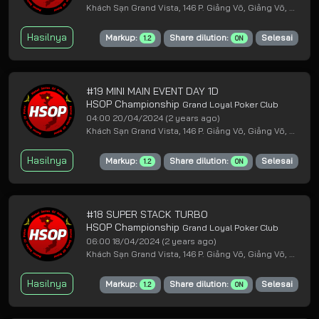
Khách Sạn Grand Vista, 146 P. Giảng Võ, Giảng Võ, Ba Đình, Hà Nội
Hasilnya
Markup:
Share dilution:
Selesai
1.2
ON
#19 MINI MAIN EVENT DAY 1D
HSOP Championship
Grand Loyal Poker Club
04:00 20/04/2024
(2 years ago)
Khách Sạn Grand Vista, 146 P. Giảng Võ, Giảng Võ, Ba Đình, Hà Nội
Hasilnya
Markup:
Share dilution:
Selesai
1.2
ON
#18 SUPER STACK TURBO
HSOP Championship
Grand Loyal Poker Club
06:00 18/04/2024
(2 years ago)
Khách Sạn Grand Vista, 146 P. Giảng Võ, Giảng Võ, Ba Đình, Hà Nội
Hasilnya
Markup:
Share dilution:
Selesai
1.2
ON