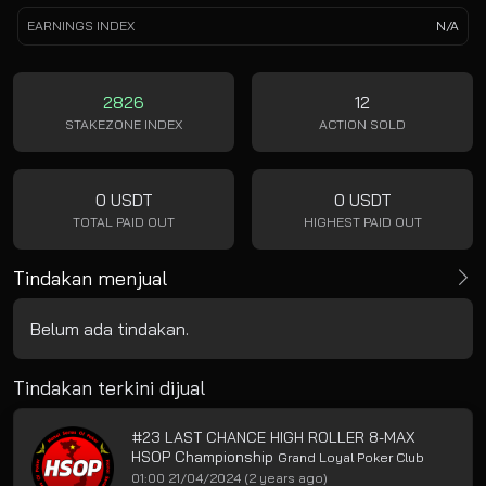
EARNINGS INDEX
N/A
2826
12
STAKEZONE INDEX
ACTION SOLD
0 USDT
0 USDT
TOTAL PAID OUT
HIGHEST PAID OUT
Tindakan menjual
Belum ada tindakan.
Tindakan terkini dijual
#23 LAST CHANCE HIGH ROLLER 8-MAX
HSOP Championship
Grand Loyal Poker Club
01:00 21/04/2024
(2 years ago)