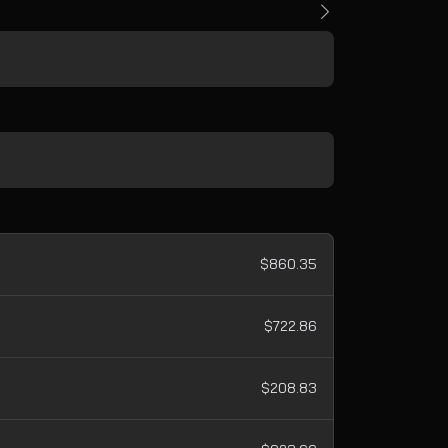
$860.35
$722.86
$208.83