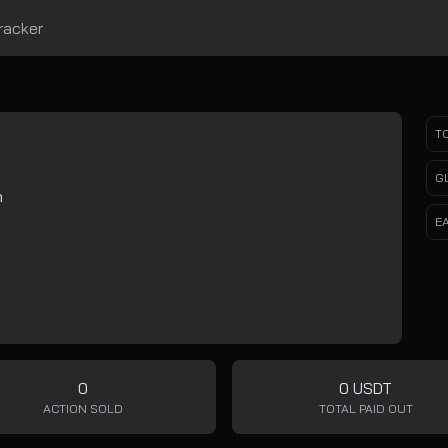
racker
T
G
h
E
0
0 USDT
ACTION SOLD
TOTAL PAID OUT