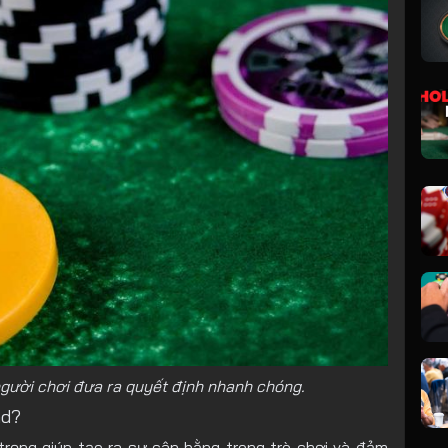
 người chơi đưa ra quyết định nhanh chóng.
nd?
 trọng giúp tạo ra sự cân bằng trong trò chơi và đảm