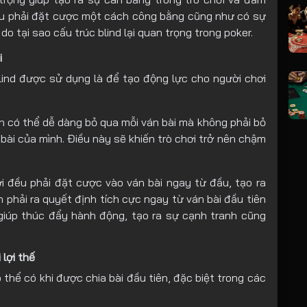
đều phải đặt cược một cách công bằng cũng như có sự
do tại sao cấu trúc blind lại quan trọng trong poker.
i
lind được sử dụng là để tạo động lực cho người chơi
n có thể dễ dàng bỏ qua mỗi ván bài mà không phải bỏ
 bài của mình. Điều này sẽ khiến trò chơi trở nên chậm
i đều phải đặt cược vào ván bài ngay từ đầu, tạo ra
 phải ra quyết định tích cực ngay từ ván bài đầu tiên
d giúp thúc đẩy hành động, tạo ra sự cạnh tranh cũng
lợi thế
ó thể có khi được chia bài đầu tiên, đặc biệt trong các