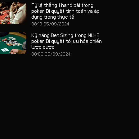
Tỷ lệ thắng 1 hand bài trong
poker: Bí quyết tính toán và áp
dụng trong thực tế
08:19 05/09/2024
Kỹ năng Bet Sizing trong NLHE
poker: Bí quyết tối ưu hóa chiến
lược cược
08:06 05/09/2024