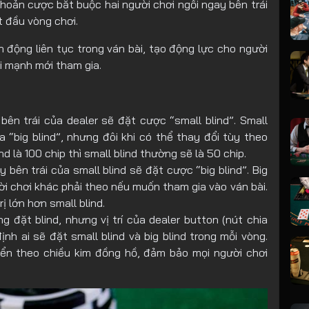
hoản cược bắt buộc hai người chơi ngồi ngay bên trái
ắt đầu vòng chơi.
động liên tục trong ván bài, tạo động lực cho người
ài mạnh mới tham gia.
 bên trái của dealer sẽ đặt cược “small blind”. Small
 “big blind”, nhưng đôi khi có thể thay đổi tùy theo
nd là 100 chip thì small blind thường sẽ là 50 chip.
y bên trái của small blind sẽ đặt cược “big blind”. Big
ời chơi khác phải theo nếu muốn tham gia vào ván bài.
ị lớn hơn small blind.
ng đặt blind, nhưng vị trí của dealer button (nút chia
định ai sẽ đặt small blind và big blind trong mỗi vòng.
yển theo chiều kim đồng hồ, đảm bảo mọi người chơi