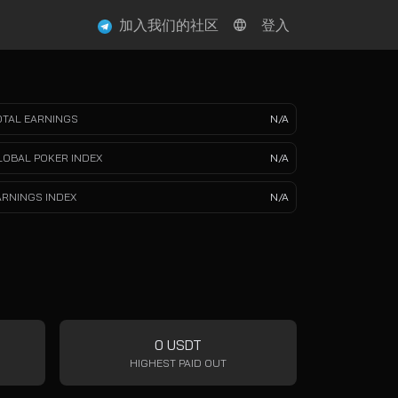
加入我们的社区
登入
OTAL EARNINGS
N/A
LOBAL POKER INDEX
N/A
ARNINGS INDEX
N/A
0 USDT
HIGHEST PAID OUT