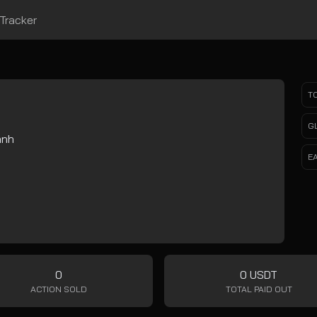
Tracker
T
G
anh
E
0
0 USDT
ACTION SOLD
TOTAL PAID OUT