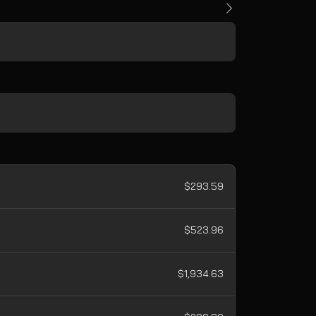
$293.59
$523.96
$1,934.63