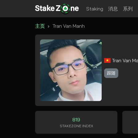
Staking
消息
系列
主页
Tran Van Manh
Tran Van M
跟随
819
STAKEZONE INDEX