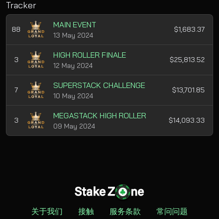
Tracker
MAIN EVENT
88
$1,683.37
13 May 2024
HIGH ROLLER FINALE
3
$25,813.52
12 May 2024
SUPERSTACK CHALLENGE
7
$13,701.85
10 May 2024
MEGASTACK HIGH ROLLER
3
$14,093.33
09 May 2024
关于我们
接触
服务条款
常问问题