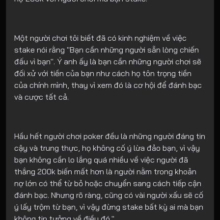
Một người chơi tôi biết đã có kinh nghiệm về việc
stake nói rằng "Bạn cần những người sẵn lòng chiến
đấu vì bạn". Ý anh ấy là bạn cần những người chơi sẽ
đối xử với tiền của bạn như cách họ tôn trọng tiền
của chính mình, thay vì xem đó là cơ hội để đánh bạc
và cược tất cả.
Hầu hết người chơi poker đều là những người đáng tin
cậy và trung thực, họ không cố ý lừa đảo bạn, vì vậy
bạn không cần lo lắng quá nhiều về việc người đã
thắng 200k biến mất hơn là người nằm trong khoản
nợ lớn có thể từ bỏ hoặc chuyển sang cách tiếp cận
đánh bạc. Nhưng rõ ràng, cũng có vài người xấu sẽ cố
ý lấy trộm từ bạn, vì vậy đừng stake bất kỳ ai mà bạn
không tin tưởng về điều đó."