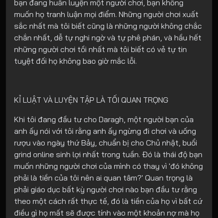
bạn đang huấn luyện một người chơi, bạn không
muốn họ tranh luận mọi điểm. Những người chơi xuất
sắc nhất mà tôi biết cũng là những người không chắc
chắn nhất, dễ tự nghi ngờ và tự phê phán, và hầu hết
những người chơi tồi nhất mà tôi biết có vẻ tự tin
tuyệt đối họ không bao giờ mắc lỗi.
KỈ LUẬT VÀ LUYỆN TẬP LÀ TỐI QUAN TRỌNG
Khi tôi đang đầu tư cho Daragh, một người bạn của
anh ấy nói với tôi rằng anh ấy ngừng đi chơi và uống
rượu vào ngày thứ Bảy, chuẩn bị cho Chủ nhật, buổi
grind online sinh lợi nhất trong tuần. Đó là thái độ bạn
muốn những người chơi của mình có thay vì 'đó không
phải là tiền của tôi nên ai quan tâm?' Quan trọng là
phải giáo dục bất kỳ người chơi nào bạn đầu tư rằng
theo một cách rất thực tế, đó là tiền của họ vì bất cứ
điều gì họ mất sẽ được tính vào một khoản nợ mà họ