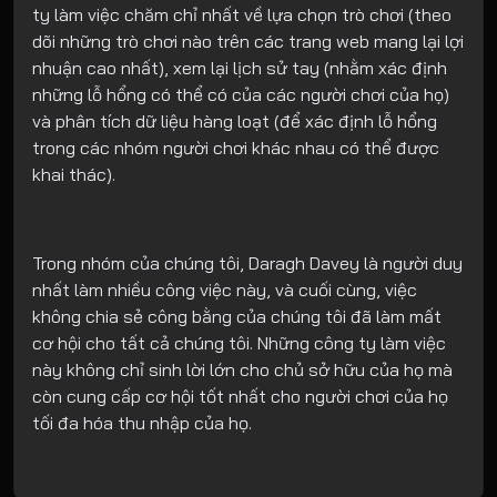
ty làm việc chăm chỉ nhất về lựa chọn trò chơi (theo
dõi những trò chơi nào trên các trang web mang lại lợi
nhuận cao nhất), xem lại lịch sử tay (nhằm xác định
những lỗ hổng có thể có của các người chơi của họ)
và phân tích dữ liệu hàng loạt (để xác định lỗ hổng
trong các nhóm người chơi khác nhau có thể được
khai thác).
Trong nhóm của chúng tôi, Daragh Davey là người duy
nhất làm nhiều công việc này, và cuối cùng, việc
không chia sẻ công bằng của chúng tôi đã làm mất
cơ hội cho tất cả chúng tôi. Những công ty làm việc
này không chỉ sinh lời lớn cho chủ sở hữu của họ mà
còn cung cấp cơ hội tốt nhất cho người chơi của họ
tối đa hóa thu nhập của họ.