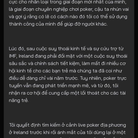
cực cho nhân loại trong giai đoạn mới nhất của mình,
là giai đoạn chuyên nghiệp chơi poker, cậu ta nhún vai
và gợi ý rằng có lẽ có cách nào đó tôi có thể sử dụng
thành công của mình để giúp đỡ người khác.
Lúc đó, sau cuộc suy thoái kinh tế và sự cứu trợ từ
IMF, Ireland đang phải đối mặt với một cuộc suy thoái
sâu sắc và chính sách tiết kiệm, làm mất đi nhiều cơ
hội kinh tế cho các bạn trẻ mà chúng ta đã coi như
điều dễ dàng chỉ vài năm trước. Tuy nhiên, poker trực
tuyến vẫn đang phát triển mạnh mẽ, và từ đó, tôi
nhận ra cơ hội để cung cấp một lối thoát cho các tài
năng trẻ.
Tôi quyết định tìm kiếm ở cảnh live poker địa phương
ở Ireland trước khi rồi ánh mắt của tôi dừng lại ở một