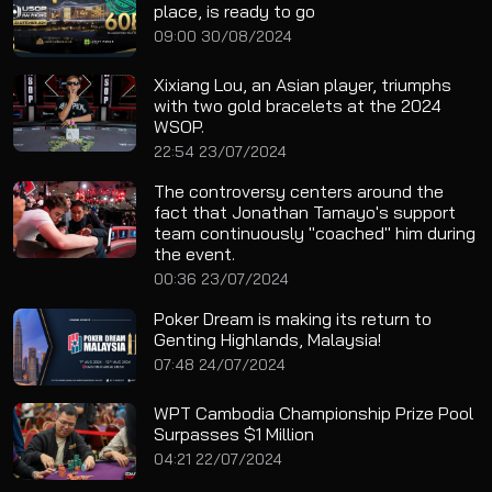
place, is ready to go
09:00 30/08/2024
Xixiang Lou, an Asian player, triumphs
with two gold bracelets at the 2024
WSOP.
22:54 23/07/2024
The controversy centers around the
fact that Jonathan Tamayo's support
team continuously "coached" him during
the event.
00:36 23/07/2024
Poker Dream is making its return to
Genting Highlands, Malaysia!
07:48 24/07/2024
WPT Cambodia Championship Prize Pool
Surpasses $1 Million
04:21 22/07/2024