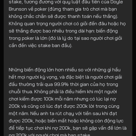
stake, tương đương với quy luật đầu tiên của Doyle
Brunson về poker (đừng tham gia trò chơi mà bạn
không chắc chắn sẽ được thanh toán nếu thắng).
Không quan trọng người chơi có giỏi đến đâu hoặc họ
sẽ thắng được bao nhiêu trong dài hạn: biến động
trong poker là lớn (đó là lý do tại sao người chơi giỏi
cần đến việc stake ban đầu).
Những biến động lớn hơn nhiều so với những gì hầu
hết mọi người kỳ vọng, và đặc biệt là người chơi giải
đấu thường trải qua 99.9% thời gian của họ trong
chuỗi thua. Không phải là điều hiếm khi một người
chơi kiếm được 100k mỗi năm nhưng có lúc lại nợ
200k và cũng có lúc đạt được 200k lời trong cùng
một năm. Nếu anh ta rút chạy với tiền sau khi đạt
được 200k, hoặc biến mất hoặc không còn động lực
để tiếp tục chơi khi nợ 200k, bạn sẽ gặp vấn đề lớn là
nợ 200k với người chơi mà bạn stake.