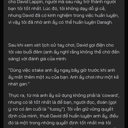
cho David Lappin, người mà sau này trở thành người
bạn tôi tốt nhất. Lúc đó, tôi không dạy dỗ gì cả,
nhưng David đã có kinh nghiệm trong việc huấn luyện,
vì vậy tôi đã nhờ anh ấy có thể huấn luyện Daragh.
Sau khi xem xét lịch sử tay chơi, David gọi điện cho
tôi vào buổi đêm (anh ấy nghĩ rằng không thể chờ đến
sáng) với đánh giá của mình:
“Dừng việc stake anh ấy ngay bây giờ trước khi anh
ấy mất thêm một xu của bạn. Anh ấy chơi như một kẻ
nhát gan.”
Thực ra, từ mà anh ấy sử dụng không phải là 'coward',
nhưng có lẽ tốt nhất là để bạn, người đọc, đoán (gợi
ý: nó có âm cuối là “fussy”). Tôi vẫn giữ vững quyết
định của mình, thuê David để huấn luyện anh ấy, điều
đó là một trong những quyết định tốt nhất mà tôi