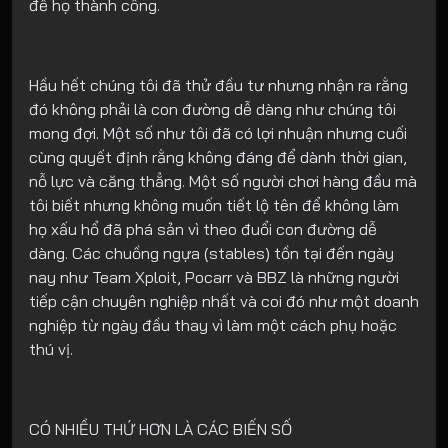
để họ thành công.
Hầu hết chúng tôi đã thử đầu tư nhưng nhận ra rằng
đó không phải là con đường dễ dàng như chúng tôi
mong đợi. Một số như tôi đã có lợi nhuận nhưng cuối
cùng quyết định rằng không đáng để dành thời gian,
nỗ lực và căng thẳng. Một số người chơi hàng đầu mà
tôi biết nhưng không muốn tiết lộ tên để không làm
họ xấu hổ đã phá sản vì theo đuổi con đường dễ
dàng. Các chuồng ngựa (stables) tồn tại đến ngày
nay như Team Xploit, Pocarr và BBZ là những người
tiếp cận chuyên nghiệp nhất và coi đó như một doanh
nghiệp từ ngày đầu thay vì làm một cách phụ hoặc
thú vị.
CÓ NHIỀU THỨ HƠN LÀ CÁC BIẾN SỐ