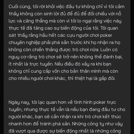
Cuối cùng, tôi rời khỏi việc đầu tư không chỉ vì tôi cảm
thấy không còn sinh lời đủ để đủ để đối chiếu với nỗ
lực và căng thẳng mà còn vì tôi lo ngại rằng việc này
thực tế đã tăng cao sự biến động của tôi. Tôi quan
sát thấy rằng hầu hết các cựu người chơi poker
chuyên nghiệp phải phá sản trước khi họ nhận ra họ
không còn chiến thắng được trò chơi nữa. Luôn có
nguy cơ rằng trò chơi sẽ trở nên không thể đánh bại,
ít nhất là trực tuyến. Nếu điều đó xảy ra khi bạn
không chỉ cung cấp vốn cho bản thân mình mà còn
cho nhiều người chơi khác, thì thiệt hại là gấp đôi.
Ngày nay, tôi lạc quan hơn về tình hình poker trực
tuyến, nhưng thực tế vẫn là nếu bạn đang đầu tư cho
người khác, bạn sẽ cần nhận ra khi trò chơi kết thúc
nhanh hơn để tránh phá sản. Những công ty như vậy
đã vượt qua được sự biến động nhất là những công