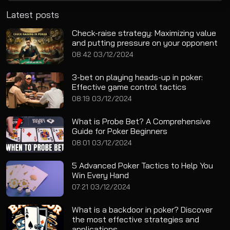
Latest posts
Check-raise strategy: Maximizing value
and putting pressure on your opponent
08:42 03/12/2024
3-bet on playing heads-up in poker:
Effective game control tactics
08:19 03/12/2024
What is Probe Bet? A Comprehensive
Guide for Poker Beginners
08:01 03/12/2024
5 Advanced Poker Tactics to Help You
Win Every Hand
07:21 03/12/2024
What is a backdoor in poker? Discover
the most effective strategies and
applications