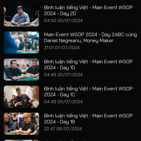
Bình luận tiếng Việt - Main Event WSOP
2024 - Day 2D
04:50 20/07/2024
Main Event WSOP 2024 - Day 2ABC cùng
Daniel Negreanu, Money Maker
21:01 07/07/2024
Bình luận tiếng Việt - Main Event WSOP
2024 - Day 1D
04:49 20/07/2024
Bình luận tiếng Việt - Main Event WSOP
2024 - Day 1C
04:49 20/07/2024
Bình luận tiếng Việt - Main Event WSOP
2024 - Day 1B
22:47 06/07/2024