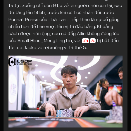
ta tụt xuống chỉ còn 9 bb với 5 người chơi còn lại, sau
đó tăng lên 14 bb, trước khi có 1 cú nhân đôi trước
Punnat Punsri của Thái Lan . Tiếp theo là sự cố gắng
nhiều hơn để Lee vượt lên vị trí đầu bảng. Khoảng
cách được nới rộng, sau cú đẩy Allin không đúng lúc
của Small Blind., Meng Ling Lin, với
bị bắt đến
10
2
từ Lee Jacks và rơi xuống vị trí thứ 5.