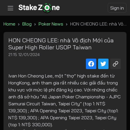
Sign in
Home
Blog
Poker News
HON CHEONG LEE: nhà Vô địch Mới của Super High Roller USOP Taiwan
HON CHEONG LEE: nhà Vô địch Mới của
Super High Roller USOP Taiwan
21:15 12/01/2024
Ivan Hon Cheong Lee, một “thợ” high stake đến từ
HongKong, anh tham gia rất nhiều các giải đấu trong
khu vực với mức lệ phí đăng ký cao. Với những chiếc
anh đã sở hữu “All Japan Poker Championship - AJPC
Samurai Circuit Taiwan, Taipei City” (top 1: NT$
139,300) ; APA Opening Taipei 2023, Taipei City (top1:
NT$ 139,300) ; APA Opening Taipei 2023, Taipei City
(top 1: NT$ 330,000).