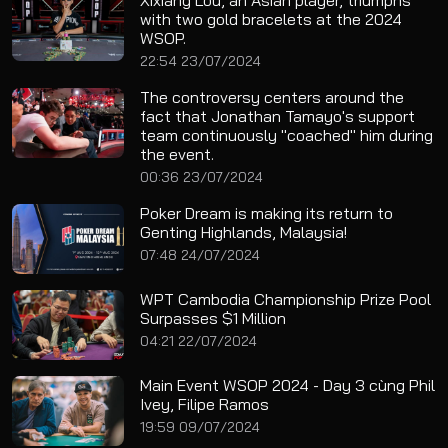
Xixiang Lou, an Asian player, triumphs
with two gold bracelets at the 2024
WSOP.
22:54 23/07/2024
The controversy centers around the
fact that Jonathan Tamayo's support
team continuously "coached" him during
the event.
00:36 23/07/2024
Poker Dream is making its return to
Genting Highlands, Malaysia!
07:48 24/07/2024
WPT Cambodia Championship Prize Pool
Surpasses $1 Million
04:21 22/07/2024
Main Event WSOP 2024 - Day 3 cùng Phil
Ivey, Filipe Ramos
19:59 09/07/2024