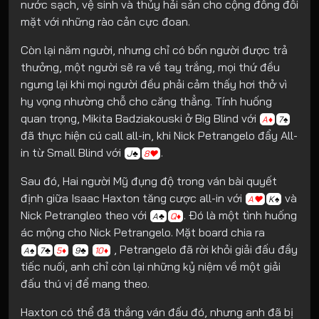
nước sạch, vệ sinh và thủy hải sản cho cộng đồng đối
mặt với những rào cản cực đoan.
Còn lại năm người, nhưng chỉ có bốn người được trả
thưởng, một người sẽ ra về tay trắng, mọi thứ đều
ngưng lại khi mọi người đều phải cảm thấy hơi thở vì
hy vọng nhường chỗ cho căng thẳng. Tính huống
quan trọng, Mikita Badziakouski ở Big Blind với
A
7
đã thực hiện cú call all-in, khi Nick Petrangelo đẩy All-
in từ Small Blind với
.
J
8
Sau đó, Hai người Mỹ đụng độ trong ván bài quyết
định giữa Isaac Haxton tăng cược all-in với
và
A
K
Nick Petrangleo theo với
. Đó là một tình huống
A
Q
ác mộng cho Nick Petrangelo. Mặt board chia ra
, Petrangelo đã rời khỏi giải đấu đầy
A
7
5
9
10
tiếc nuối, anh chỉ còn lại những kỷ niệm về một giải
đấu thú vị để mang theo.
Haxton có thể đã thắng ván đấu đó, nhưng anh đã bị