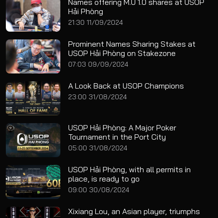
Names offering M.U 1.0 shares at USOP
Hải Phòng
21:30 11/09/2024
Prominent Names Sharing Stakes at
USOP Hải Phòng on Stakezone
07:03 09/09/2024
A Look Back at USOP Champions
23:00 31/08/2024
USOP Hải Phòng: A Major Poker
Tournament in the Port City
05:00 31/08/2024
USOP Hải Phòng, with all permits in
place, is ready to go
09:00 30/08/2024
Xixiang Lou, an Asian player, triumphs