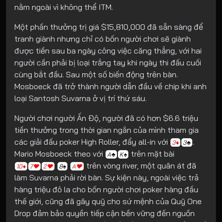
nằm ngoài vì không thể ITM.
Một phần thưởng trị giá $15,810,000 đã sẵn sàng để
tranh giành nhưng chỉ có bốn người chơi sẽ giành
được tiền sau ba ngày công việc căng thẳng, với hai
người cần phải bị loại trắng tay khi ngày thi đấu cuối
cùng bắt đầu. Sau một số biến động trên bàn.
Mosboeck đã trở thành người dẫn đầu về chip khi anh
loại Santosh Suvarna ở vị trí thứ sáu.
Người chơi người Ấn Độ, người đã có hơn $6.6 triệu
tiền thưởng trong thời gian ngắn của mình tham gia
các giải đấu poker High Roller, đẩy all-in với
.
3
3
Mario Mosboeck theo với
trên mặt bài
A
K
trên vòng river, một quân át đã
10
7
2
8
A
làm Suvarna phải rời bàn. Sự kiện này, ngoài việc trả
hàng triệu đô la cho bốn người chơi poker hàng đầu
thế giới, cũng đã gây quỹ cho sứ mệnh của Quỹ One
Drop đảm bảo quyền tiếp cận bền vững đến nguồn