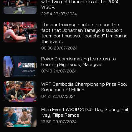
with two gold bracelets at the 2024
WSOP.
22:54 23/07/2024
The controversy centers around the
fact that Jonathan Tamayo's support
team continuously "coached" him during
the event.
00:36 23/07/2024
Poker Dream is making its return to
Genting Highlands, Malaysia!
07:48 24/07/2024
WPT Cambodia Championship Prize Pool
Surpasses $1 Million
04:21 22/07/2024
Main Event WSOP 2024 - Day 3 cùng Phil
Ivey, Filipe Ramos
19:59 09/07/2024