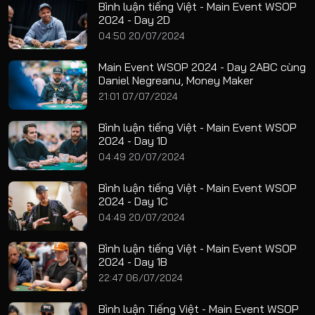
Bình luận tiếng Việt - Main Event WSOP
2024 - Day 2D
04:50 20/07/2024
Main Event WSOP 2024 - Day 2ABC cùng
Daniel Negreanu, Money Maker
21:01 07/07/2024
Bình luận tiếng Việt - Main Event WSOP
2024 - Day 1D
04:49 20/07/2024
Bình luận tiếng Việt - Main Event WSOP
2024 - Day 1C
04:49 20/07/2024
Bình luận tiếng Việt - Main Event WSOP
2024 - Day 1B
22:47 06/07/2024
Bình luận Tiếng Việt - Main Event WSOP