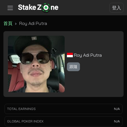
登入
首頁
Roy Adi Putra
Roy Adi Putra
跟隨
TOTAL EARNINGS
N/A
GLOBAL POKER INDEX
N/A