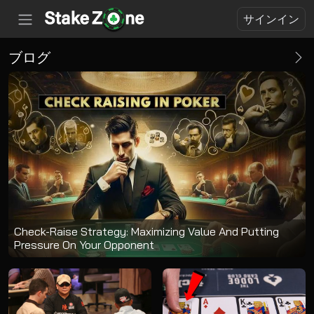
サインイン
ブログ
Check-Raise Strategy: Maximizing Value And Putting
Pressure On Your Opponent